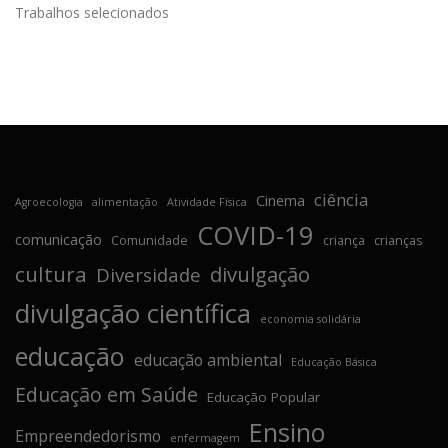
Trabalhos selecionados
ciência
Cinema
Agroecologia
alimentação
Atividade Física
COVID-19
comunicação
Comunidade
criança
crianças
cultura
divulgação
Diversidade
divulgação científica
economia solidária
educação
educação ambiental
Educação Básica
Educação em Saúde
Educação Popular
Ensino
Empreendedorismo
enfermagem