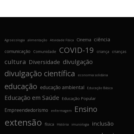
ciência
Cinema
Agroecologia
alimentação
Atividade Física
COVID-19
comunicação
Comunidade
criança
crianças
cultura
divulgação
Diversidade
divulgação científica
economia solidária
educação
educação ambiental
Educação Básica
Educação em Saúde
Educação Popular
Ensino
Empreendedorismo
enfermagem
extensão
inclusão
física
História
imunologia