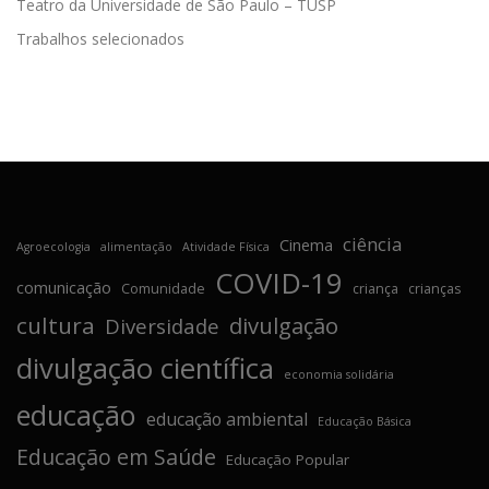
Teatro da Universidade de São Paulo – TUSP
Trabalhos selecionados
ciência
Cinema
Agroecologia
alimentação
Atividade Física
COVID-19
comunicação
Comunidade
criança
crianças
cultura
divulgação
Diversidade
divulgação científica
economia solidária
educação
educação ambiental
Educação Básica
Educação em Saúde
Educação Popular