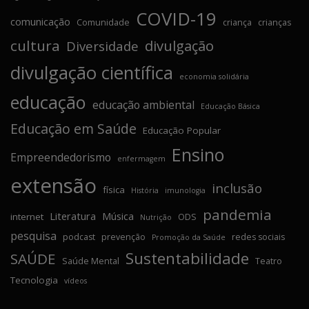
COVID-19
comunicação
Comunidade
criança
crianças
cultura
divulgação
Diversidade
divulgação científica
economia solidária
educação
educação ambiental
Educação Básica
Educação em Saúde
Educação Popular
Ensino
Empreendedorismo
enfermagem
extensão
inclusão
física
História
imunologia
pandemia
Literatura
Música
internet
ODS
Nutrição
pesquisa
podcast
prevenção
redes sociais
Promoção da Saúde
Sustentabilidade
SAÚDE
Saúde Mental
Teatro
Tecnologia
vídeos