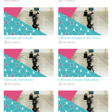
6 videos
11 videos
Ciências da Saúde
Ciências Exatas e da Terra
25 videos
14 videos
Ciências Humanas
Ciências Sociais Aplicadas
18 videos
14 videos