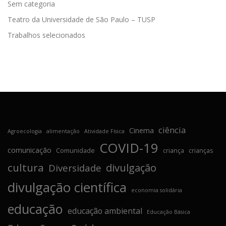
Sem categoria
Teatro da Universidade de São Paulo – TUSP
Trabalhos selecionados
ciência
Cinema
Agroecologia
alimentação
Atividade Física
COVID-19
comunicação
Comunidade
criança
crianças
cultura
divulgação
Diversidade
divulgação científica
economia solidária
educação
educação ambiental
Educação Básica