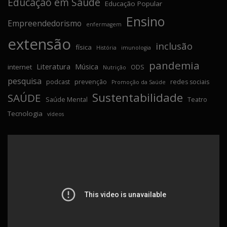
Educação em Saúde
Educação Popular
Ensino
Empreendedorismo
enfermagem
extensão
inclusão
física
História
imunologia
pandemia
Literatura
Música
internet
ODS
Nutrição
pesquisa
podcast
prevenção
redes sociais
Promoção da Saúde
Sustentabilidade
SAÚDE
Saúde Mental
Teatro
Tecnologia
vídeos