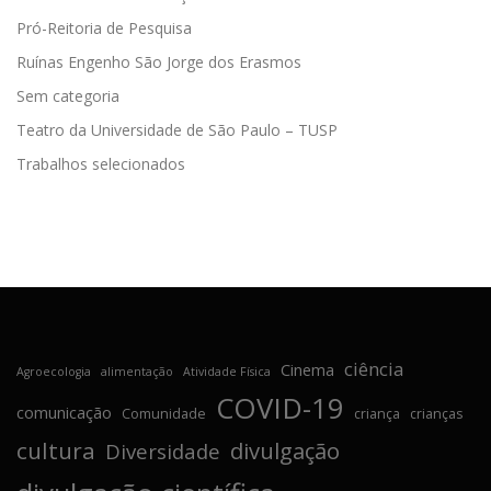
Pró-Reitoria de Pesquisa
Ruínas Engenho São Jorge dos Erasmos
Sem categoria
Teatro da Universidade de São Paulo – TUSP
Trabalhos selecionados
ciência
Cinema
Agroecologia
alimentação
Atividade Física
COVID-19
comunicação
Comunidade
criança
crianças
cultura
divulgação
Diversidade