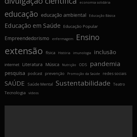
divulgação científica
economia solidária
educação
educação ambiental
Educação Básica
Educação em Saúde
Educação Popular
Ensino
Empreendedorismo
enfermagem
extensão
inclusão
física
História
imunologia
pandemia
Literatura
Música
internet
ODS
Nutrição
pesquisa
podcast
prevenção
redes sociais
Promoção da Saúde
Sustentabilidade
SAÚDE
Saúde Mental
Teatro
Tecnologia
vídeos