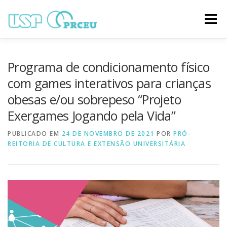
Pular
para
Menu
o
conteúdo
O CONGRESSO
PARTICIPAÇÃO
VÍDEOS
Programa de condicionamento físico
com games interativos para crianças
obesas e/ou sobrepeso “Projeto
TRABALHOS ONLINE
PROGRAMAÇÃO
Exergames Jogando pela Vida”
PUBLICADO EM
NOTÍCIAS
24 DE NOVEMBRO DE 2021
CONTATO
POR
PRÓ-
REITORIA DE CULTURA E EXTENSÃO UNIVERSITÁRIA