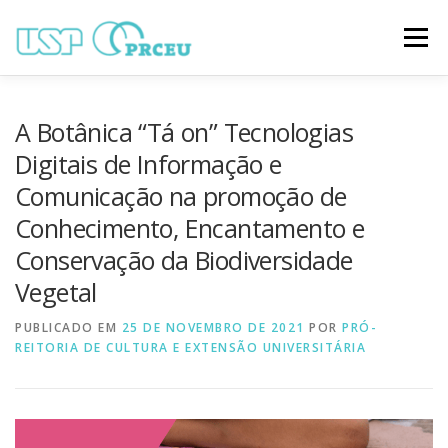
Pular
para
Menu
o
conteúdo
O CONGRESSO
PARTICIPAÇÃO
VÍDEOS
A Botânica “Tá on” Tecnologias
Digitais de Informação e
Comunicação na promoção de
TRABALHOS ONLINE
PROGRAMAÇÃO
Conhecimento, Encantamento e
Conservação da Biodiversidade
NOTÍCIAS
CONTATO
Vegetal
PUBLICADO EM
25 DE NOVEMBRO DE 2021
POR
PRÓ-
REITORIA DE CULTURA E EXTENSÃO UNIVERSITÁRIA