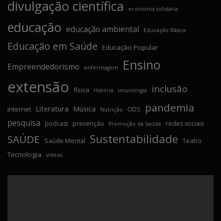
divulgação científica
economia solidária
educação
educação ambiental
Educação Básica
Educação em Saúde
Educação Popular
Ensino
Empreendedorismo
enfermagem
extensão
inclusão
física
História
imunologia
pandemia
Literatura
Música
internet
ODS
Nutrição
pesquisa
podcast
prevenção
redes sociais
Promoção da Saúde
Sustentabilidade
SAÚDE
Saúde Mental
Teatro
Tecnologia
vídeos