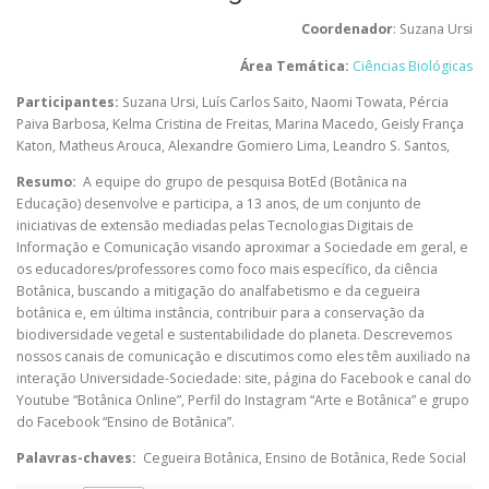
Coordenador
: Suzana Ursi
Área Temática:
Ciências Biológicas
Participantes:
Suzana Ursi
,
Luís Carlos Saito
,
Naomi Towata
,
Pércia
Paiva Barbosa
,
Kelma Cristina de Freitas
,
Marina Macedo
,
Geisly França
Katon
,
Matheus Arouca
,
Alexandre Gomiero Lima
,
Leandro S. Santos
,
Resumo:
A equipe do grupo de pesquisa BotEd (Botânica na
Educação) desenvolve e participa, a 13 anos, de um conjunto de
iniciativas de extensão mediadas pelas Tecnologias Digitais de
Informação e Comunicação visando aproximar a Sociedade em geral, e
os educadores/professores como foco mais específico, da ciência
Botânica, buscando a mitigação do analfabetismo e da cegueira
botânica e, em última instância, contribuir para a conservação da
biodiversidade vegetal e sustentabilidade do planeta. Descrevemos
nossos canais de comunicação e discutimos como eles têm auxiliado na
interação Universidade-Sociedade: site, página do Facebook e canal do
Youtube “Botânica Online”, Perfil do Instagram “Arte e Botânica” e grupo
do Facebook “Ensino de Botânica”.
Palavras-chaves:
Cegueira Botânica, Ensino de Botânica, Rede Social