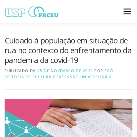
Pular
para
Menu
o
conteúdo
O CONGRESSO
PARTICIPAÇÃO
VÍDEOS
Cuidado à população em situação de
rua no contexto do enfrentamento da
pandemia da covid-19
TRABALHOS ONLINE
PROGRAMAÇÃO
PUBLICADO EM
25 DE NOVEMBRO DE 2021
POR
PRÓ-
REITORIA DE CULTURA E EXTENSÃO UNIVERSITÁRIA
NOTÍCIAS
CONTATO