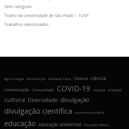
Sem categoria
Teatro da Universidade de São Paulo – TUSP
Trabalhos selecionados
ciência
Cinema
Agroecologia
alimentação
Atividade Física
COVID-19
comunicação
Comunidade
criança
crianças
cultura
divulgação
Diversidade
divulgação científica
economia solidária
educação
educação ambiental
Educação Básica