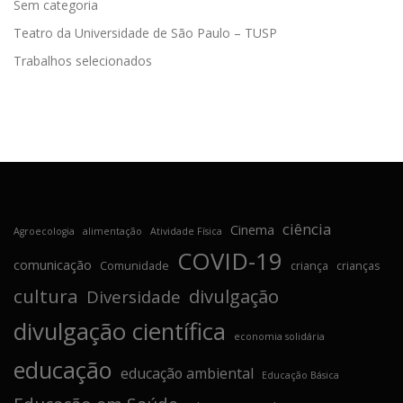
Sem categoria
Teatro da Universidade de São Paulo – TUSP
Trabalhos selecionados
ciência
Cinema
Agroecologia
alimentação
Atividade Física
COVID-19
comunicação
Comunidade
criança
crianças
cultura
divulgação
Diversidade
divulgação científica
economia solidária
educação
educação ambiental
Educação Básica