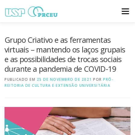
Pular
para
Menu
o
conteúdo
O CONGRESSO
PARTICIPAÇÃO
VÍDEOS
Grupo Criativo e as ferramentas
virtuais – mantendo os laços grupais
e as possibilidades de trocas sociais
TRABALHOS ONLINE
PROGRAMAÇÃO
durante a pandemia de COVID-19
PUBLICADO EM
NOTÍCIAS
25 DE NOVEMBRO DE 2021
CONTATO
POR
PRÓ-
REITORIA DE CULTURA E EXTENSÃO UNIVERSITÁRIA