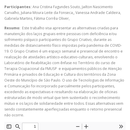
Participantes:
Ana Cristina Fagundes Souto
,
Jailton Nascimento
Carvalho
,
Juliana Moura Leite da Fonseca,
,
Vanessa Andrade Caldeira
,
Gabriela Martins
,
Fátima Corrêa Oliver
,
Resumo:
Este trabalho visa apresentar as alternativas criadas para
manutenção dos laços grupais entre pessoas com deficiência e/ou
sofrimento psíquico participantes do Grupo Criativo, durante as
medidas de distanciamento físico impostas pela pandemia de COVID-
19. O Grupo Criativo é um espaço semanal e presencial de encontro e
realização de atividades artístico-educativo-culturais, envolvendo o
Laboratório de Reabilitação com ênfase no Território do curso de
Terapia Ocupacional da FMUSP e equipamentos públicos de Atenção
Primária e privados de Educação e Cultura dos territórios da Zona
Oeste do Município de São Paulo. O uso de Tecnologias de Informação
e Comunicação foi incorporado parcialmente pelos participantes,
excedendo as expectativas e resultando na elaboração de oficinas
estruturadas de modo virtual que tem sustentado o reconhecimento
mútuo e os laços de solidariedade entre todos. Essas alternativas vem
sendo constantemente aperfeiçoadas enquanto o retorno presencial
não ocorre.