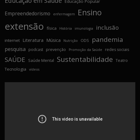
Educação em Saúde
Educação Popular
Ensino
Empreendedorismo
enfermagem
extensão
inclusão
física
História
imunologia
pandemia
Literatura
Música
internet
ODS
Nutrição
pesquisa
podcast
prevenção
redes sociais
Promoção da Saúde
Sustentabilidade
SAÚDE
Saúde Mental
Teatro
Tecnologia
vídeos