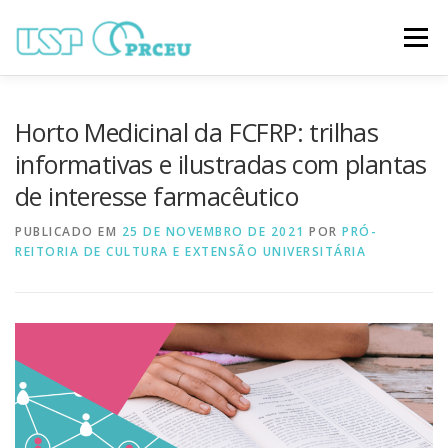
Pular
para
Menu
o
conteúdo
O CONGRESSO
PARTICIPAÇÃO
VÍDEOS
Horto Medicinal da FCFRP: trilhas
informativas e ilustradas com plantas
de interesse farmacêutico
TRABALHOS ONLINE
PROGRAMAÇÃO
PUBLICADO EM
25 DE NOVEMBRO DE 2021
POR
PRÓ-
REITORIA DE CULTURA E EXTENSÃO UNIVERSITÁRIA
NOTÍCIAS
CONTATO