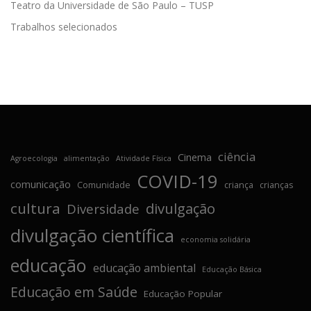
Teatro da Universidade de São Paulo – TUSP
Trabalhos selecionados
ciência
Cinema
Agroecologia
alimentação
Atividade Física
COVID-19
comunicação
Comunidade
criança
crianças
cultura
divulgação
Diversidade
divulgação científica
economia solidária
educação
educação ambiental
Educação Básica
Educação em Saúde
Educação Popular