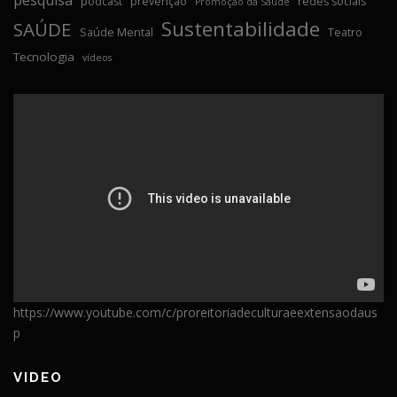
podcast
prevenção
redes sociais
Promoção da Saúde
Sustentabilidade
SAÚDE
Saúde Mental
Teatro
Tecnologia
vídeos
https://www.youtube.com/c/proreitoriadeculturaeextensaodaus
p
VIDEO