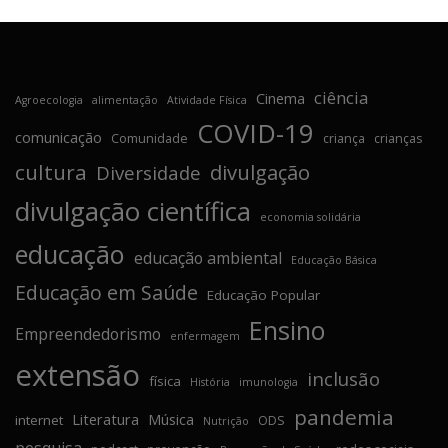
ciência
Cinema
Agroecologia
alimentação
Atividade Física
COVID-19
comunicação
Comunidade
criança
crianças
cultura
divulgação
Diversidade
divulgação científica
economia solidária
educação
educação ambiental
Educação Básica
Educação em Saúde
Educação Popular
Ensino
Empreendedorismo
enfermagem
extensão
inclusão
física
História
imunologia
pandemia
Literatura
Música
internet
ODS
Nutrição
pesquisa