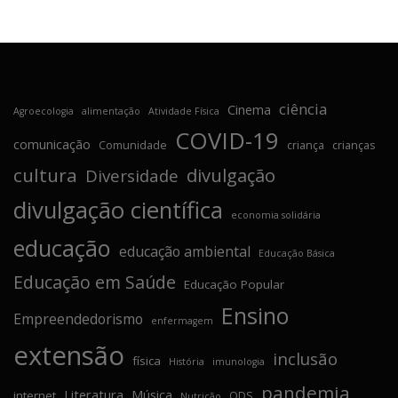
ciência
Cinema
Agroecologia
alimentação
Atividade Física
COVID-19
comunicação
Comunidade
criança
crianças
cultura
divulgação
Diversidade
divulgação científica
economia solidária
educação
educação ambiental
Educação Básica
Educação em Saúde
Educação Popular
Ensino
Empreendedorismo
enfermagem
extensão
inclusão
física
História
imunologia
pandemia
Literatura
Música
internet
ODS
Nutrição