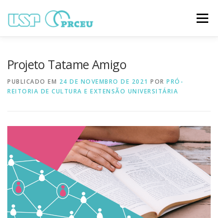
Pular
para
Menu
o
conteúdo
O CONGRESSO
PARTICIPAÇÃO
VÍDEOS
Projeto Tatame Amigo
PUBLICADO EM
24 DE NOVEMBRO DE 2021
POR
PRÓ-
REITORIA DE CULTURA E EXTENSÃO UNIVERSITÁRIA
TRABALHOS ONLINE
PROGRAMAÇÃO
NOTÍCIAS
CONTATO