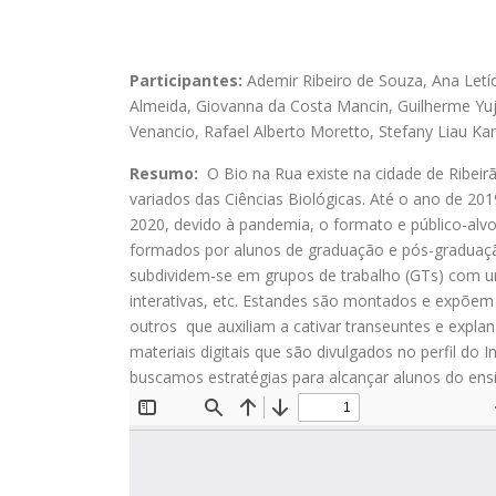
Participantes:
Ademir Ribeiro de Souza
,
Ana Letí
Almeida
,
Giovanna da Costa Mancin
,
Guilherme Yuj
Venancio
,
Rafael Alberto Moretto
,
Stefany Liau Ka
Resumo:
O Bio na Rua existe na cidade de Ribeirã
variados das Ciências Biológicas. Até o ano de 201
2020, devido à pandemia, o formato e público-alv
formados por alunos de graduação e pós-graduaçã
subdividem-se em grupos de trabalho (GTs) com u
interativas, etc. Estandes são montados e expõem 
outros que auxiliam a cativar transeuntes e expla
materiais digitais que são divulgados no perfil do 
buscamos estratégias para alcançar alunos do ensi