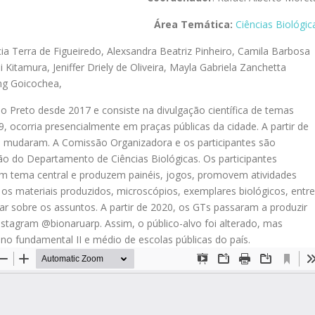
Área Temática:
Ciências Biológic
cia Terra de Figueiredo
,
Alexsandra Beatriz Pinheiro
,
Camila Barbosa
i Kitamura
,
Jeniffer Driely de Oliveira
,
Mayla Gabriela Zanchetta
ng Goicochea
,
o Preto desde 2017 e consiste na divulgação científica de temas
9, ocorria presencialmente em praças públicas da cidade. A partir de
o mudaram. A Comissão Organizadora e os participantes são
o do Departamento de Ciências Biológicas. Os participantes
m tema central e produzem painéis, jogos, promovem atividades
os materiais produzidos, microscópios, exemplares biológicos, entre
nar sobre os assuntos. A partir de 2020, os GTs passaram a produzir
Instagram @bionaruarp. Assim, o público-alvo foi alterado, mas
no fundamental II e médio de escolas públicas do país.