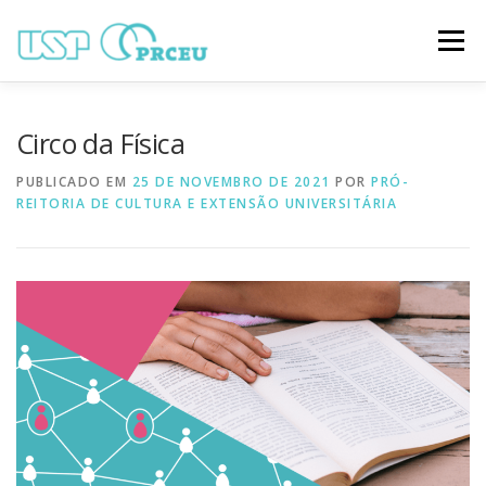
Pular
para
Menu
o
conteúdo
O CONGRESSO
PARTICIPAÇÃO
VÍDEOS
Circo da Física
PUBLICADO EM
25 DE NOVEMBRO DE 2021
POR
PRÓ-
REITORIA DE CULTURA E EXTENSÃO UNIVERSITÁRIA
TRABALHOS ONLINE
PROGRAMAÇÃO
NOTÍCIAS
CONTATO