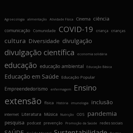
ciência
Cinema
Agroecologia
alimentação
Atividade Física
COVID-19
comunicação
Comunidade
criança
crianças
cultura
divulgação
Diversidade
divulgação científica
economia solidária
educação
educação ambiental
Educação Básica
Educação em Saúde
Educação Popular
Ensino
Empreendedorismo
enfermagem
extensão
inclusão
física
História
imunologia
pandemia
Literatura
Música
internet
ODS
Nutrição
pesquisa
podcast
prevenção
redes sociais
Promoção da Saúde
Sustentabilidade
SAÚDE