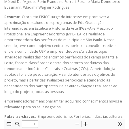
Mélodi Dall’Agnese Perin Franquine Ferrari
,
Rosane Maria Demeterco
Bussmann
,
Wladimir Wagner Rodrigues
,
Resumo:
O projeto EISICC surge do interesse em promover a
aproximação dos alunos dos programas de Pós-Graduação
Interunidades em Estética e História da Arte (PGEHA) e Mestrado
Profissional em Empreendedorismo (MPE-FEA) da realidade
empreendedora das periferias do município de São Paulo. Nesse
sentido, teve como objetivo central estabelecer conexões efetivas
entre a comunidade USP e empreendedores/criadores cujas
atividades, realizadas nos entornos periféricos dos campi Butantã e
Leste, fossem classificadas dentro dos setores produtivos das
denominadas Indústrias Culturais e Criativas (ICCs). A metodologia
adotada foi a de pesquisa-ação, visando atender aos objetivos do
projeto, mas a partir das avaliações periódicas e atendendo às
necessidades dos participantes. Pelas autoavaliações realizadas ao
longo do projeto, todas as pessoas
empreendedoras mencionaram ter adquirido conhecimentos novos e
relevantes para os seus negócios.
Palavras-chaves:
Empreendedorismo, Periferias, Indústrias culturais