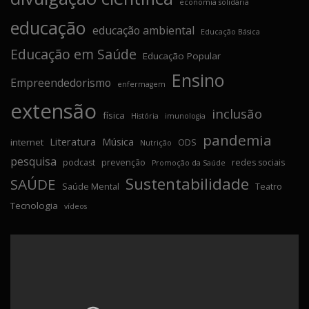
economia solidária
educação
educação ambiental
Educação Básica
Educação em Saúde
Educação Popular
Ensino
Empreendedorismo
enfermagem
extensão
inclusão
física
História
imunologia
pandemia
Literatura
Música
internet
ODS
Nutrição
pesquisa
podcast
prevenção
redes sociais
Promoção da Saúde
Sustentabilidade
SAÚDE
Saúde Mental
Teatro
Tecnologia
vídeos