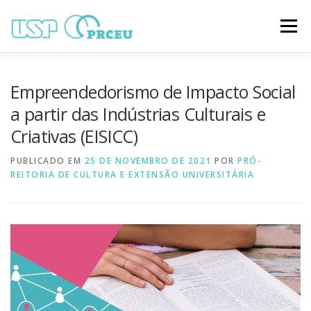
Pular
para
Menu
o
conteúdo
O CONGRESSO
PARTICIPAÇÃO
VÍDEOS
Empreendedorismo de Impacto Social
a partir das Indústrias Culturais e
Criativas (EISICC)
TRABALHOS ONLINE
PROGRAMAÇÃO
PUBLICADO EM
25 DE NOVEMBRO DE 2021
POR
PRÓ-
REITORIA DE CULTURA E EXTENSÃO UNIVERSITÁRIA
NOTÍCIAS
CONTATO