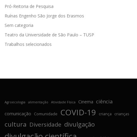
Pró-Reitoria de Pesquisa
Ruínas Engenho São Jorge dos Erasmos
Sem categoria
Teatro da Universidade de São Paulo – TUSP
Trabalhos selecionados
ciência
Cinema
Agroecologia
alimentação
Atividade Física
COVID-19
comunicação
Comunidade
criança
crianças
cultura
divulgação
Diversidade
divulgação científica