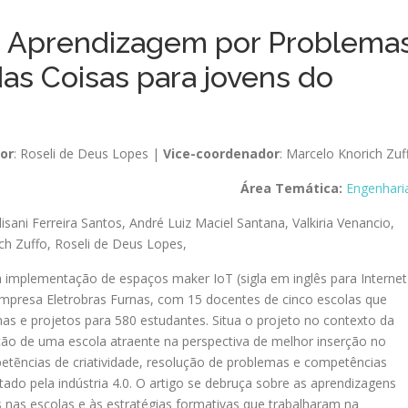
r, Aprendizagem por Problema
das Coisas para jovens do
or
: Roseli de Deus Lopes |
Vice-coordenador
: Marcelo Knorich Zuf
Área Temática:
Engenhari
lisani Ferreira Santos
,
André Luiz Maciel Santana
,
Valkiria Venancio
,
ch Zuffo
,
Roseli de Deus Lopes
,
a implementação de espaços maker IoT (sigla em inglês para Internet
mpresa Eletrobras Furnas, com 15 docentes de cinco escolas que
as e projetos para 580 estudantes. Situa o projeto no contexto da
o de uma escola atraente na perspectiva de melhor inserção no
tẽncias de criatividade, resolução de problemas e competências
do pela indústria 4.0. O artigo se debruça sobre as aprendizagens
 nas escolas e às estratégias formativas que trabalharam na