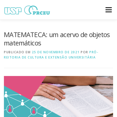
Pular
para
Menu
o
conteúdo
O CONGRESSO
PARTICIPAÇÃO
VÍDEOS
MATEMATECA: um acervo de objetos
matemáticos
TRABALHOS ONLINE
PROGRAMAÇÃO
PUBLICADO EM
25 DE NOVEMBRO DE 2021
POR
PRÓ-
REITORIA DE CULTURA E EXTENSÃO UNIVERSITÁRIA
NOTÍCIAS
CONTATO