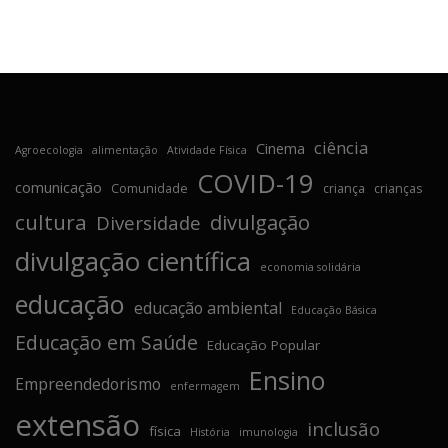
ciência
Cinema
Agroecologia
alimentação
Atividade Física
COVID-19
comunicação
Comunidade
criança
crianças
cultura
divulgação
Diversidade
divulgação científica
economia solidária
educação
educação ambiental
Educação Básica
Educação em Saúde
Educação Popular
Ensino
Empreendedorismo
enfermagem
extensão
inclusão
física
História
imunologia