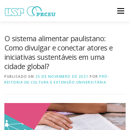
Pular
para
Menu
o
conteúdo
O CONGRESSO
PARTICIPAÇÃO
VÍDEOS
O sistema alimentar paulistano:
Como divulgar e conectar atores e
iniciativas sustentáveis em uma
TRABALHOS ONLINE
PROGRAMAÇÃO
cidade global?
PUBLICADO EM
NOTÍCIAS
25 DE NOVEMBRO DE 2021
CONTATO
POR
PRÓ-
REITORIA DE CULTURA E EXTENSÃO UNIVERSITÁRIA