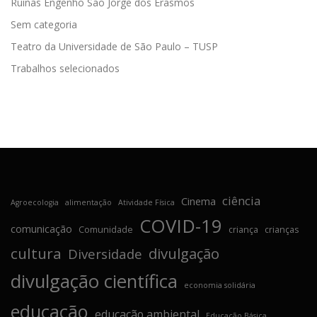
Ruínas Engenho São Jorge dos Erasmos
Sem categoria
Teatro da Universidade de São Paulo – TUSP
Trabalhos selecionados
ciência
Cinema
Agroecologia
alimentação
Atividade Física
COVID-19
comunicação
Comunidade
criança
crianças
cultura
divulgação
Diversidade
divulgação científica
economia solidária
educação
educação ambiental
Educação Básica