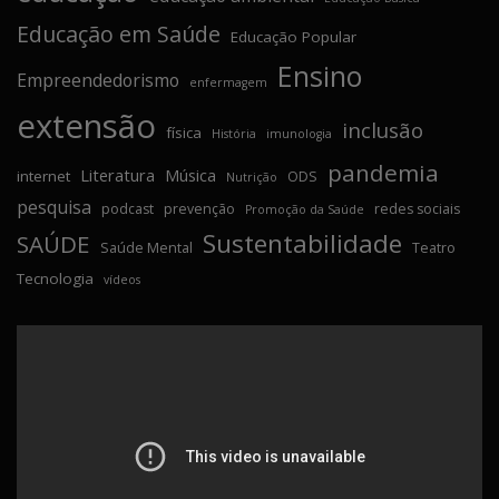
Educação em Saúde
Educação Popular
Ensino
Empreendedorismo
enfermagem
extensão
inclusão
física
História
imunologia
pandemia
Literatura
Música
internet
ODS
Nutrição
pesquisa
podcast
prevenção
redes sociais
Promoção da Saúde
Sustentabilidade
SAÚDE
Saúde Mental
Teatro
Tecnologia
vídeos