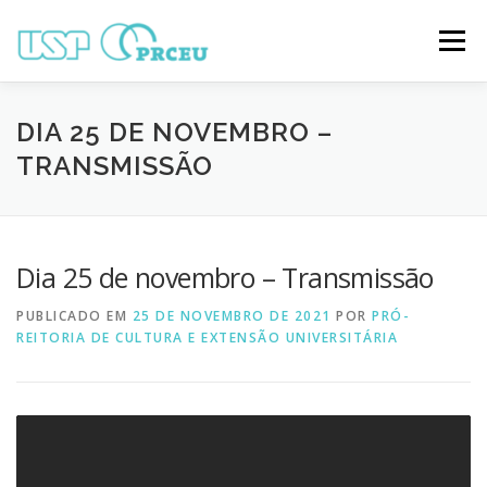
Pular
para
Menu
o
conteúdo
O CONGRESSO
PARTICIPAÇÃO
VÍDEOS
DIA 25 DE NOVEMBRO –
TRANSMISSÃO
TRABALHOS ONLINE
PROGRAMAÇÃO
Dia 25 de novembro – Transmissão
NOTÍCIAS
CONTATO
PUBLICADO EM
25 DE NOVEMBRO DE 2021
POR
PRÓ-
REITORIA DE CULTURA E EXTENSÃO UNIVERSITÁRIA