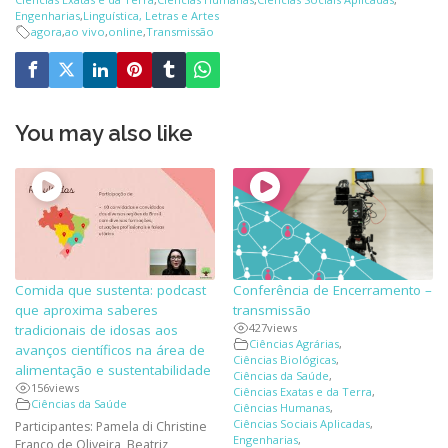
Engenharias
,
Linguística, Letras e Artes
agora
,
ao vivo
,
online
,
Transmissão
You may also like
Comida que sustenta: podcast
Conferência de Encerramento –
que aproxima saberes
transmissão
427
views
tradicionais de idosas aos
Ciências Agrárias
,
avanços científicos na área de
Ciências Biológicas
,
alimentação e sustentabilidade
Ciências da Saúde
,
156
views
Ciências Exatas e da Terra
,
Ciências da Saúde
Ciências Humanas
,
Ciências Sociais Aplicadas
,
Participantes: Pamela di Christine
Engenharias
,
Franco de Oliveira, Beatriz