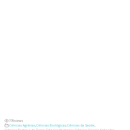
770
views
Ciências Agrárias
,
Ciências Biológicas
,
Ciências da Saúde
,
Ciências Exatas e da Terra
,
Ciências Humanas
,
Ciências Sociais Aplicadas
,