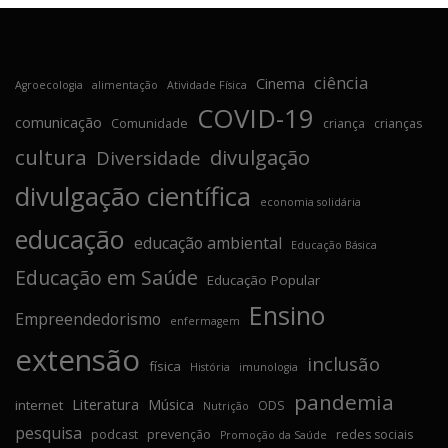
ciência
Cinema
Agroecologia
alimentação
Atividade Física
COVID-19
comunicação
Comunidade
criança
crianças
cultura
divulgação
Diversidade
divulgação científica
economia solidária
educação
educação ambiental
Educação Básica
Educação em Saúde
Educação Popular
Ensino
Empreendedorismo
enfermagem
extensão
inclusão
física
História
imunologia
pandemia
Literatura
Música
internet
ODS
Nutrição
pesquisa
podcast
prevenção
redes sociais
Promoção da Saúde