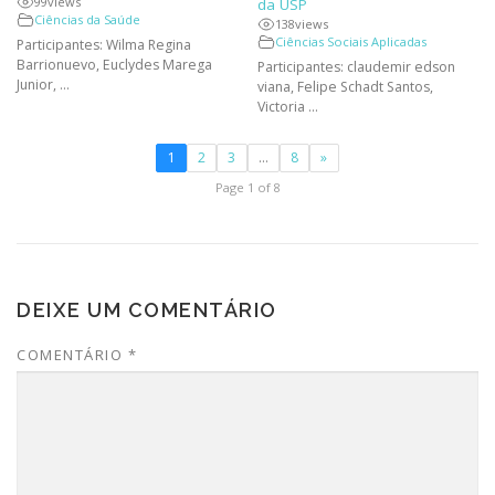
99
views
da USP
Ciências da Saúde
138
views
Ciências Sociais Aplicadas
Participantes: Wilma Regina
Barrionuevo, Euclydes Marega
Participantes: claudemir edson
Junior, ...
viana, Felipe Schadt Santos,
Victoria ...
1
2
3
…
8
»
Page 1 of 8
DEIXE UM COMENTÁRIO
COMENTÁRIO
*