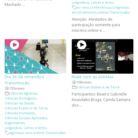
Linguística, Letras e Artes
Machado ...
ao vivo
,
conferência
,
congresso
,
encerramento
,
online
,
Transmissão
Atenção. Atestados de
participação somente para
inscritos online e ...
Dia 26 de novembro –
Noite com as estrelas
108
views
Transmissão
Ciências Exatas e da Terra
733
views
Ciências Agrárias
,
Participantes: Beatriz Gabrielle
Ciências Biológicas
,
Koundakis Braga, Camila Santana
Ciências da Saúde
,
dos ...
Ciências Exatas e da Terra
,
Ciências Humanas
,
Ciências Sociais Aplicadas
,
Engenharias
,
Linguística, Letras e Artes
agora
,
ao vivo
,
online
,
Transmissão