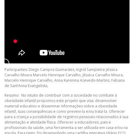
Participantes: Diego Campos Guimarães, Ingrid Sampietre Jéssica
Carvalho Moura Marcelo Henrique Carvalho, Jéssica Carvalho Moura,
Marcelo Henrique Carvalho, Anna Karenina Azevedo-Martins, Fabiana
de Sant’Anna Evangelista,
Resumo: No intuito de contribuir com a sociedade no combate à
obesidade infantil propomos este projeto que visa: desenvolver
material educativo e disseminar informações sobre a obesidade
infantil, suas consequências e como preveni-la e/ou tratá-la. Oferecer
para a criança a possibilidade de registros pessoais relacionados à sua
alimentação e atividade física. Oferecer a educadores, pais e
profissionais da saúde, uma ferramenta a ser utilizada em casa e/ou na
escola. Para tanto, foi desenvolvido uma cartilha interativa (diário ECO