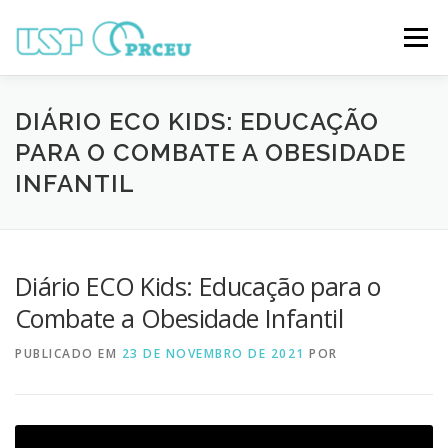
Pular
para
Menu
o
conteúdo
O CONGRESSO
PARTICIPAÇÃO
VÍDEOS
DIÁRIO ECO KIDS: EDUCAÇÃO
PARA O COMBATE A OBESIDADE
INFANTIL
TRABALHOS ONLINE
PROGRAMAÇÃO
NOTÍCIAS
CONTATO
Diário ECO Kids: Educação para o
Combate a Obesidade Infantil
PUBLICADO EM
23 DE NOVEMBRO DE 2021
POR