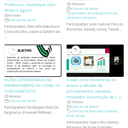
109
views
Professora, machuquei meu
Ciências da Saúde
dente! E agora?
qualidade de vida
,
saúde bucal
,
81
views
Setembro Amarelo
Ciências da Saúde
Participantes: João Gabriel Perozo
Participantes: Marcella Nakamura
Bortoloto, Kamilly Foloni, Tainah ...
Costa da Silva, Izadora Galdino da
...
AÇÕES EXTENSIONITAS NO
A web como ferramenta de
ENFRENTAMENTO DA COVID 19
ensino e difusão de
COM DIABÉTICOS
procedimentos culinários
66
views
vinculados à promoção de […]
Ciências da Saúde
73
views
Ciências da Saúde
Participantes: Rosângela Vidal de
Ciências da Nutrição
,
Culinária
,
Negreiros, Emanuel Nildivan ...
Rede Social
Participantes: Luara dos Santos,
Monique de Paula Sobrinho,