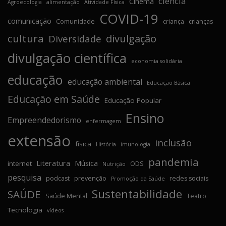
ciência
Cinema
Agroecologia
alimentação
Atividade Física
COVID-19
comunicação
Comunidade
criança
crianças
cultura
divulgação
Diversidade
divulgação científica
economia solidária
educação
educação ambiental
Educação Básica
Educação em Saúde
Educação Popular
Ensino
Empreendedorismo
enfermagem
extensão
inclusão
física
História
imunologia
pandemia
Literatura
Música
internet
ODS
Nutrição
pesquisa
podcast
prevenção
redes sociais
Promoção da Saúde
Sustentabilidade
SAÚDE
Saúde Mental
Teatro
Tecnologia
vídeos