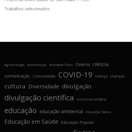
Trabalhos selecionados
ciência
Cinema
Agroecologia
alimentação
Atividade Física
COVID-19
comunicação
Comunidade
criança
crianças
cultura
divulgação
Diversidade
divulgação científica
economia solidária
educação
educação ambiental
Educação Básica
Educação em Saúde
Educação Popular