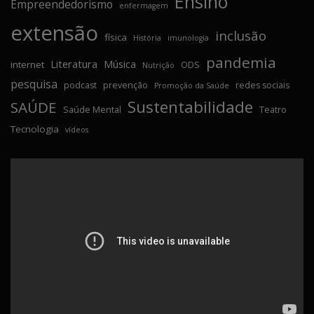
Ensino
Empreendedorismo
enfermagem
extensão
inclusão
física
História
imunologia
pandemia
Literatura
Música
internet
ODS
Nutrição
pesquisa
podcast
prevenção
redes sociais
Promoção da Saúde
Sustentabilidade
SAÚDE
Saúde Mental
Teatro
Tecnologia
vídeos