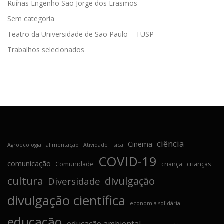
Ruínas Engenho São Jorge dos Erasmos
Sem categoria
Teatro da Universidade de São Paulo – TUSP
Trabalhos selecionados
ciência
Cinema
Agroecologia
alimentação
Atividade Física
COVID-19
comunicação
Comunidade
criança
crianças
cultura
divulgação
Diversidade
divulgação científica
economia solidária
educação
educação ambiental