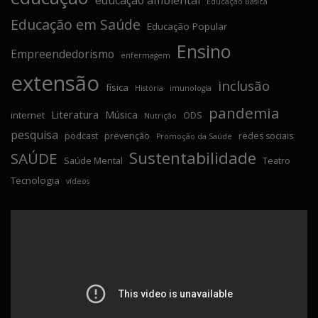
Educação Básica
Educação em Saúde
Educação Popular
Ensino
Empreendedorismo
enfermagem
extensão
inclusão
física
História
imunologia
pandemia
Literatura
Música
internet
ODS
Nutrição
pesquisa
podcast
prevenção
redes sociais
Promoção da Saúde
Sustentabilidade
SAÚDE
Saúde Mental
Teatro
Tecnologia
vídeos