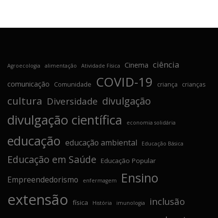
ciência
Cinema
Agroecologia
alimentação
Atividade Física
COVID-19
comunicação
Comunidade
criança
crianças
cultura
divulgação
Diversidade
divulgação científica
economia solidária
educação
educação ambiental
Educação Básica
Educação em Saúde
Educação Popular
Ensino
Empreendedorismo
enfermagem
extensão
inclusão
física
História
imunologia