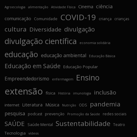
ciência
Cinema
Agroecologia
alimentação
Atividade Física
COVID-19
comunicação
Comunidade
criança
crianças
cultura
divulgação
Diversidade
divulgação científica
economia solidária
educação
educação ambiental
Educação Básica
Educação em Saúde
Educação Popular
Ensino
Empreendedorismo
enfermagem
extensão
inclusão
física
História
imunologia
pandemia
Literatura
Música
internet
ODS
Nutrição
pesquisa
podcast
prevenção
redes sociais
Promoção da Saúde
Sustentabilidade
SAÚDE
Saúde Mental
Teatro
Tecnologia
vídeos