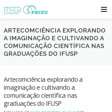
Pular
para
Menu
o
conteúdo
O CONGRESSO
PARTICIPAÇÃO
VÍDEOS
ARTECOMCIÊNCIA EXPLORANDO
A IMAGINAÇÃO E CULTIVANDO A
COMUNICAÇÃO CIENTÍFICA NAS
TRABALHOS ONLINE
PROGRAMAÇÃO
GRADUAÇÕES DO IFUSP
NOTÍCIAS
CONTATO
Artecomciência explorando a
imaginação e cultivando a
comunicação científica nas
graduações do IFUSP