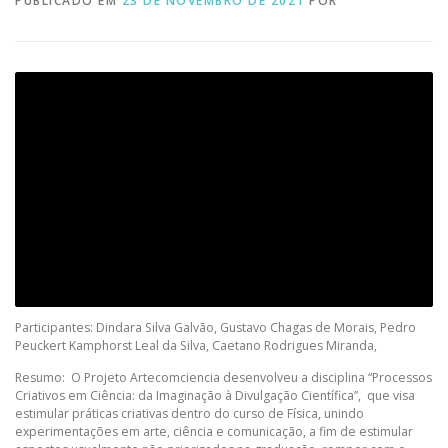
PUBLICADO EM
23 DE NOVEMBRO DE 2021
POR
Participantes: Dindara Silva Galvão, Gustavo Chagas de Morais, Pedro
Peuckert Kamphorst Leal da Silva, Caetano Rodrigues Miranda,
Resumo: O Projeto Artecomciencia desenvolveu a disciplina “Processos
Criativos em Ciência: da Imaginação à Divulgação Científica”, que visa
estimular práticas criativas dentro do curso de Física, unindo
experimentações em arte, ciência e comunicação, a fim de estimular