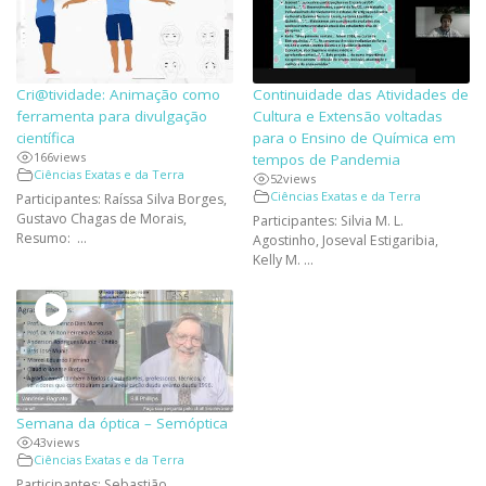
Cri@tividade: Animação como
Continuidade das Atividades de
ferramenta para divulgação
Cultura e Extensão voltadas
científica
para o Ensino de Química em
166
views
tempos de Pandemia
Ciências Exatas e da Terra
52
views
Ciências Exatas e da Terra
Participantes: Raíssa Silva Borges,
Gustavo Chagas de Morais,
Participantes: Silvia M. L.
Resumo: ...
Agostinho, Joseval Estigaribia,
Kelly M. ...
Semana da óptica – Semóptica
43
views
Ciências Exatas e da Terra
Participantes: Sebastião