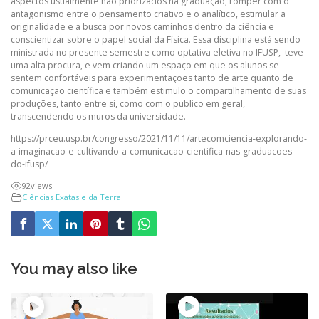
aspectos usualmente não priorizados na graduação, romper com o
antagonismo entre o pensamento criativo e o analítico, estimular a
originalidade e a busca por novos caminhos dentro da ciência e
conscientizar sobre o papel social da Física. Essa disciplina está sendo
ministrada no presente semestre como optativa eletiva no IFUSP, teve
uma alta procura, e vem criando um espaço em que os alunos se
sentem confortáveis para experimentações tanto de arte quanto de
comunicação científica e também estimulo o compartilhamento de suas
produções, tanto entre si, como com o publico em geral,
transcendendo os muros da universidade.
https://prceu.usp.br/congresso/2021/11/11/artecomciencia-explorando-
a-imaginacao-e-cultivando-a-comunicacao-cientifica-nas-graduacoes-
do-ifusp/
92
views
Ciências Exatas e da Terra
You may also like