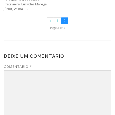
Pratavieira, Euclydes Marega
Júnior, Wilma R. ...
«
1
2
Page 2 of 2
DEIXE UM COMENTÁRIO
COMENTÁRIO
*