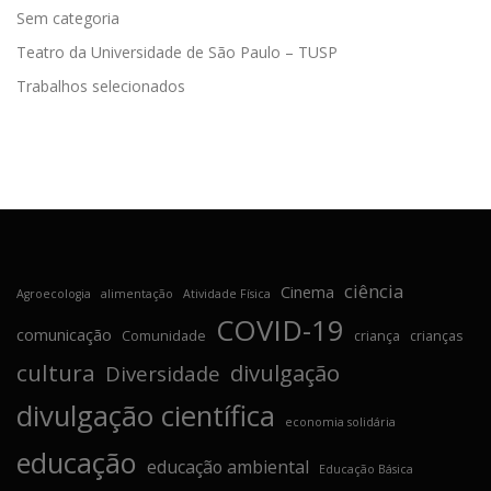
Sem categoria
Teatro da Universidade de São Paulo – TUSP
Trabalhos selecionados
ciência
Cinema
Agroecologia
alimentação
Atividade Física
COVID-19
comunicação
Comunidade
criança
crianças
cultura
divulgação
Diversidade
divulgação científica
economia solidária
educação
educação ambiental
Educação Básica