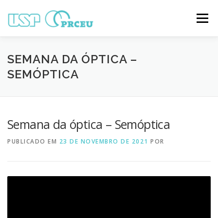
Pular
para
Menu
o
conteúdo
O CONGRESSO
PARTICIPAÇÃO
VÍDEOS
SEMANA DA ÓPTICA –
SEMÓPTICA
TRABALHOS ONLINE
PROGRAMAÇÃO
Semana da óptica – Semóptica
NOTÍCIAS
CONTATO
PUBLICADO EM
23 DE NOVEMBRO DE 2021
POR