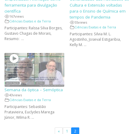
ferramenta para divulgação
Cultura e Extensão voltadas
científica
para o Ensino de Química em
167
views
tempos de Pandemia
Ciências Exatas e da Terra
55
views
Ciências Exatas e da Terra
Participantes: Raíssa Silva Borges,
Gustavo Chagas de Morais,
Participantes: Silvia M. L.
Resumo: ...
Agostinho, Joseval Estigaribia,
Kelly M. ...
Semana da óptica – Semóptica
43
views
Ciências Exatas e da Terra
Participantes: Sebastião
Pratavieira, Euclydes Marega
Júnior, Wilma R. ...
«
1
2