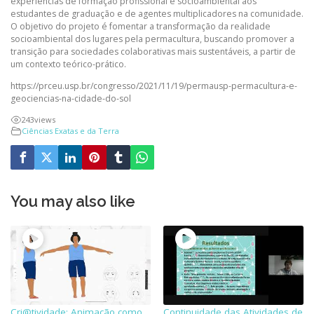
experiências de formação profissional e socioambiental aos
estudantes de graduação e de agentes multiplicadores na comunidade.
O objetivo do projeto é fomentar a transformação da realidade
socioambiental dos lugares pela permacultura, buscando promover a
transição para sociedades colaborativas mais sustentáveis, a partir de
um contexto teórico-prático.
https://prceu.usp.br/congresso/2021/11/19/permausp-permacultura-e-
geociencias-na-cidade-do-sol
243
views
Ciências Exatas e da Terra
You may also like
Cri@tividade: Animação como
Continuidade das Atividades de