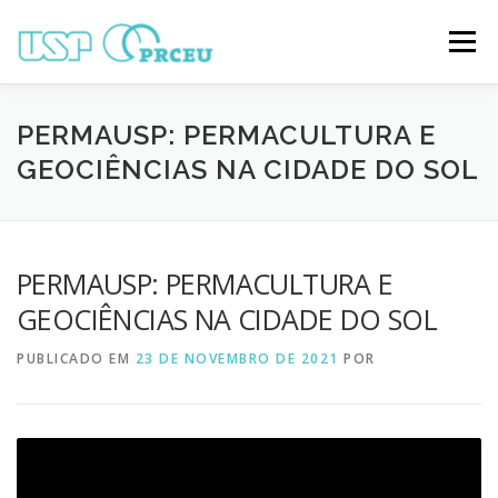
Pular
para
Menu
o
conteúdo
O CONGRESSO
PARTICIPAÇÃO
VÍDEOS
PERMAUSP: PERMACULTURA E
GEOCIÊNCIAS NA CIDADE DO SOL
TRABALHOS ONLINE
PROGRAMAÇÃO
PERMAUSP: PERMACULTURA E
NOTÍCIAS
CONTATO
GEOCIÊNCIAS NA CIDADE DO SOL
PUBLICADO EM
23 DE NOVEMBRO DE 2021
POR