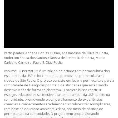
Participantes: Adriana Fiorussi Higino, Ana Karoline de Oliveira Costa,
Anderson Sousa dos Santos, Clarissa de Freitas B. da Costa, Murilo
Carbone Carneiro, Paulo E. Diaz-Rocha,
Resumo: O PermaUSP é um núcleo de estudos em permacultura dos
estudantes da USP, e foi criado para promover a permacultura na
cidade de São Paulo. O projeto consiste em levar a permacultura para a
comunidade de Heliópolis por meio de atividades que estão sendo
desenvolvidas de forma colaborativa. O projeto busca construir
espaços educadores sustentáveis tanto no campus da USP quanto na
comunidade, promovendo o compartilhamento de experiências,
vivências e conhecimentos acadêmicos curriculares transdisciplinares,
com base na educação ambiental crítica, por meio de oficinas de
permacultura na comunidade. O projeto vem proporcionando