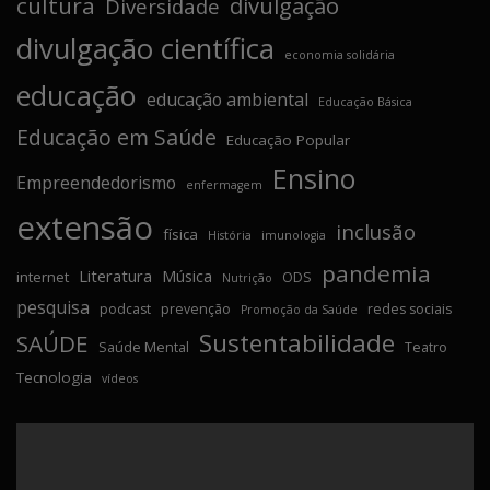
cultura
divulgação
Diversidade
divulgação científica
economia solidária
educação
educação ambiental
Educação Básica
Educação em Saúde
Educação Popular
Ensino
Empreendedorismo
enfermagem
extensão
inclusão
física
História
imunologia
pandemia
Literatura
Música
internet
ODS
Nutrição
pesquisa
podcast
prevenção
redes sociais
Promoção da Saúde
Sustentabilidade
SAÚDE
Saúde Mental
Teatro
Tecnologia
vídeos