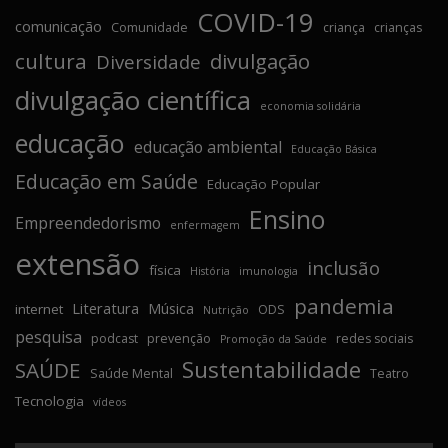
COVID-19
comunicação
Comunidade
criança
crianças
cultura
divulgação
Diversidade
divulgação científica
economia solidária
educação
educação ambiental
Educação Básica
Educação em Saúde
Educação Popular
Ensino
Empreendedorismo
enfermagem
extensão
inclusão
física
História
imunologia
pandemia
Literatura
Música
internet
ODS
Nutrição
pesquisa
podcast
prevenção
redes sociais
Promoção da Saúde
Sustentabilidade
SAÚDE
Saúde Mental
Teatro
Tecnologia
vídeos