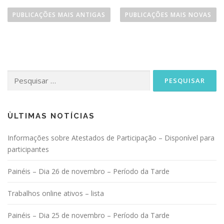
N
a
PUBLICAÇÕES MAIS ANTIGAS
PUBLICAÇÕES MAIS NOVAS
v
e
g
a
Pesquisar
ç
por:
ã
o
p
ÙLTIMAS NOTÍCIAS
o
Informações sobre Atestados de Participação – Disponível para
r
participantes
p
o
Painéis – Dia 26 de novembro – Período da Tarde
s
Trabalhos online ativos – lista
t
s
Painéis – Dia 25 de novembro – Período da Tarde